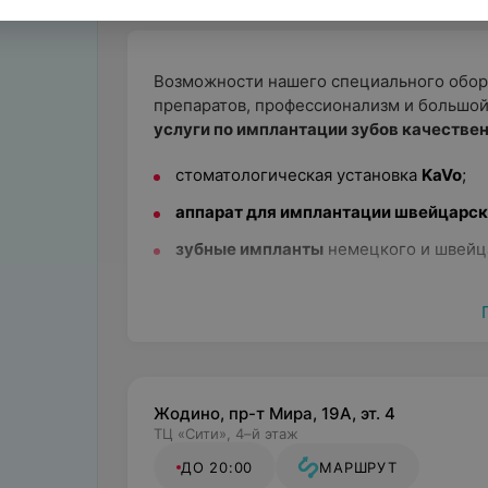
Возможности нашего специального обор
препаратов, профессионализм и большой
услуги по имплантации зубов качествен
стоматологическая установка
KaVo
;
аппарат для имплантации швейцарс
зубные импланты
немецкого и швейц
качественные препараты для анестези
большой профессионал и опытный хи
Все эти факторы позволяют нам говорит
Жодино, пр-т Мира, 19А, эт. 4
ТЦ «Сити», 4–й этаж
ДО 20:00
МАРШРУТ