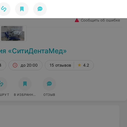
Избранное
Войти
Сообщить об ошибке
ия «СитиДентаМед»
4
до 20:00
15 отзывов
4.2
ШРУТ
В ИЗБРАННОЕ
ОТЗЫВ