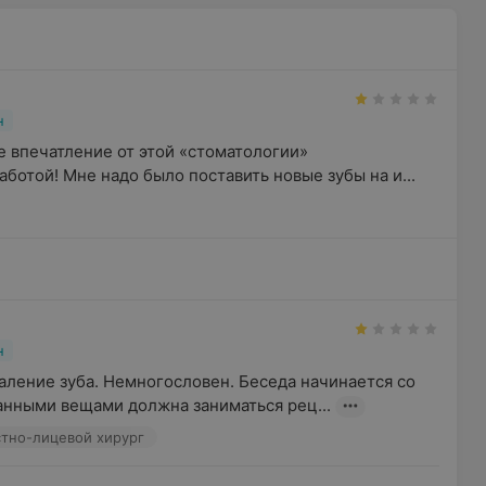
н
 впечатление от этой «стоматологии»

ботой! Мне надо было поставить новые зубы на и...
н
аление зуба. Немногословен. Беседа начинается со 
анными вещами должна заниматься рец...
стно-лицевой хирург