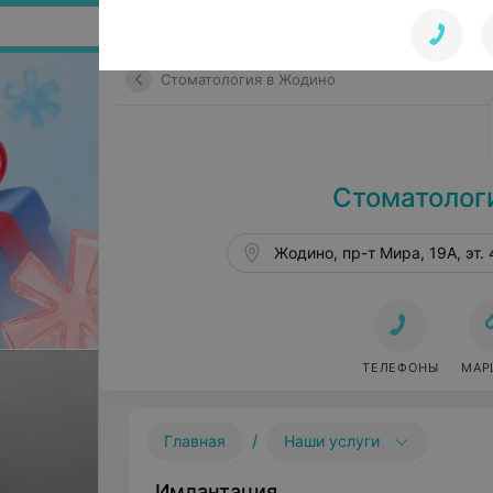
Поиск по сайту
Стоматология в Жодино
Стоматолог
Жодино, пр-т Мира, 19А, эт. 
ТЕЛЕФОНЫ
МАР
/
Главная
Наши услуги
Имлантация