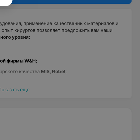
удования, применение качественных материалов и
 опыт хирургов позволяет предложить вам наши
ного уровня:
кой фирмы W&H;
арского качества
MIS, Nobel;
и;
Показать ещё
рург
Павлов Олег Михайлович.
ь о дентальной
имплантации достойного уровня.