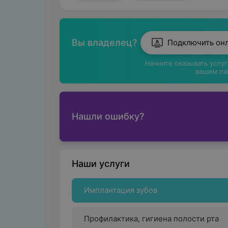
Вы владелец?
Подключить он
Начните оказывать услу
вашим па
Нашли ошибку?
Наши услуги
Имплантация зубов
Профилактика, гигиена полости рта