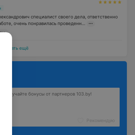
н
ександрович специалист своего дела, ответственно 
аботе, очень понравилась проведенн...
еды
Показать ещё
Рекомендую