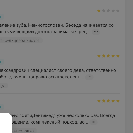
н
аление зуба. Немногословен. Беседа начинается со 
анными вещами должна заниматься рец...
стно-лицевой хирург
н
ександрович специалист своего дела, ответственно 
аботе, очень понравилась проведенн...
еды
н
тологию "СитиДентамед" уже несколько раз. Всегда 
е отношение, комплексный подход, во...
мическая коронка