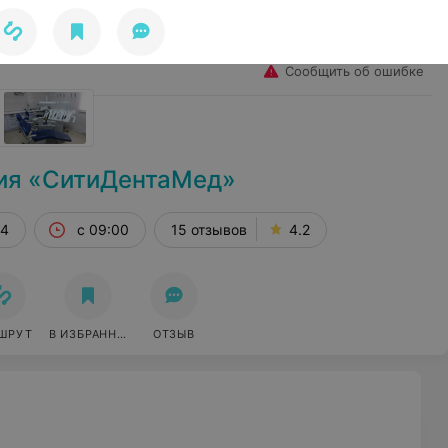
Избранное
Войти
Сообщить об ошибке
ия «СитиДентаМед»
 4
с 09:00
15 отзывов
4.2
ШРУТ
В ИЗБРАННОЕ
ОТЗЫВ