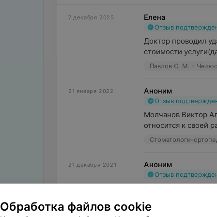
Елена
7 декабря 2025
Отзыв подтвержде
Доктор проводил уд
стоимости услуги(д
Павлов О. М. - Челю
Аноним
21 января 2022
Отзыв подтвержде
Молчанов Виктор Ал
относится к своей р
Стоматологи-ортоп
Аноним
21 декабря 2021
Отзыв подтвержде
Обращалась в стома
радует внимательно
Обработка файлов cookie
Безметалловая кера