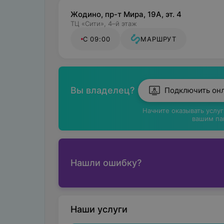
Жодино, пр-т Мира, 19А, эт. 4
ТЦ «Сити», 4–й этаж
С 09:00
МАРШРУТ
Вы владелец?
Подключить он
Начните оказывать услу
вашим па
Нашли ошибку?
Наши услуги