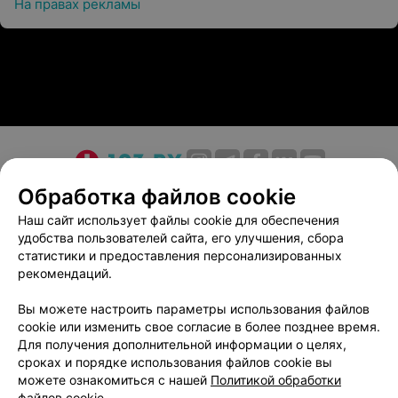
На правах рекламы
Ортодонтия (исправление прикуса, выравнивание
зубов и т.д.)
Рентгенография (панорамная и дентальная
рентгенография)
В клинике есть собственная зуботехническая
лаборатория CAD/CAM. Также в «СитиДентаМед»
практикуют протезирование по технологии CEREC в
одно посещение, All-on-4, All-on-6 и безметалловое
О проекте
Новости проекта
Размещение рекламы
Обработка файлов cookie
протезирование. С пациентом предварительно
Медицинский маркетинг
Публичный договор
Наш сайт использует файлы cookie для обеспечения
оговариваются все предстоящие манипуляции и
удобства пользователей сайта, его улучшения, сбора
Пользовательское соглашение
Способы оплаты
согласовывается стоимость работы и материалов.
статистики и предоставления персонализированных
Вакансии
Партнеры
рекомендаций.
Дополнительные преимущества
Написать руководителю 103.by
Вы можете настроить параметры использования файлов
Гарантия на услуги каждому пациенту
Написать в поддержку
cookie или изменить свое согласие в более позднее время.
Персональные настройки cookie
Регулярные скидки
Для получения дополнительной информации о целях,
сроках и порядке использования файлов cookie вы
Обработка персональных данных
Удобная система оплаты
можете ознакомиться с нашей
Политикой обработки
файлов cookie