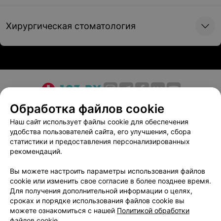
Хирургическая стоматология
О проекте
Новости проекта
Размещение рекламы
Обработка файлов cookie
Медицинский маркетинг
Публичный договор
Наш сайт использует файлы cookie для обеспечения
удобства пользователей сайта, его улучшения, сбора
Пользовательское соглашение
Способы оплаты
статистики и предоставления персонализированных
Вакансии
Партнеры
рекомендаций.
Написать руководителю 103.by
Вы можете настроить параметры использования файлов
Написать в поддержку
cookie или изменить свое согласие в более позднее время.
Персональные настройки cookie
Для получения дополнительной информации о целях,
сроках и порядке использования файлов cookie вы
Обработка персональных данных
можете ознакомиться с нашей
Политикой обработки
файлов cookie